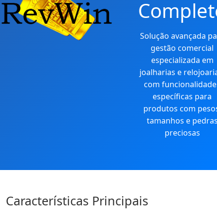
Complet
Solução avançada pa
gestão comercial
especializada em
joalharias e relojoari
com funcionalidade
específicas para
produtos com peso
tamanhos e pedra
preciosas
Características Principais