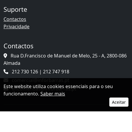
Suporte
Contactos
Privacidade
Contactos
Rua D.Francisco de Manuel de Melo, 25 - A, 2800-086
Almada
212 730 126 | 212 747 918
comercial@inforbarras.pt
Este website utiliza cookies essenciais para o seu
encomendas@inforbarras.pt
funcionamento.
Saber mais
Aceitar
© 2026 Inforbarras. Todos os direitos reservados.